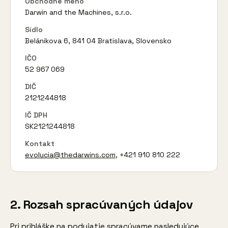
Obchodné meno
Darwin and the Machines, s.r.o.
Sídlo
Belánikova 6, 841 04 Bratislava, Slovensko
IČO
52 967 069
DIČ
2121244818
IČ DPH
SK2121244818
Kontakt
evolucia@thedarwins.com
, +421 910 810 222
2. Rozsah spracúvaných údajov
Pri prihláške na podujatie spracúvame nasledujúce